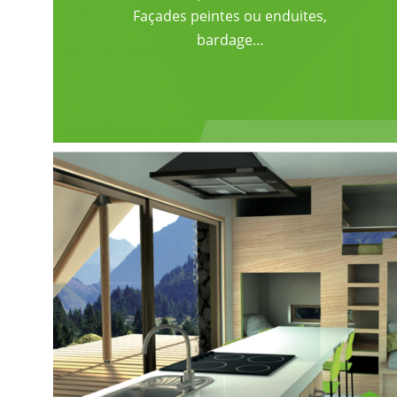
Façades peintes ou enduites,
bardage…