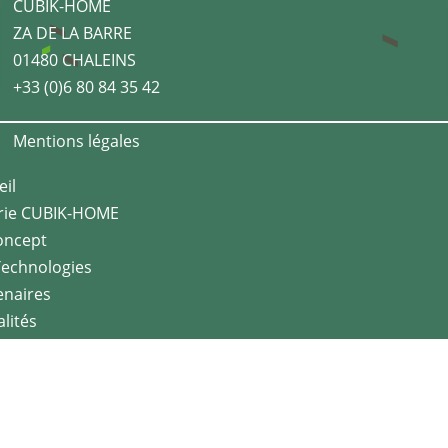
CUBIK-HOME
ZA DE LA BARRE
01480 CHALEINS
+33 (0)6 80 84 35 42
Mentions légales
eil
rie CUBIK-HOME
oncept
Technologies
enaires
lités
act
me Kabeen